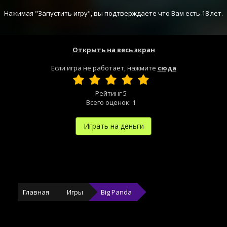
Нажимая "Запустить игру", вы подтверждаете что Вам есть 18 лет.
Открыть на весь экран
Если игра не работает, нажмите
сюда
Рейтинг
5
Всего оценок:
1
Играть на деньги
Главная
Игры
Big Panda