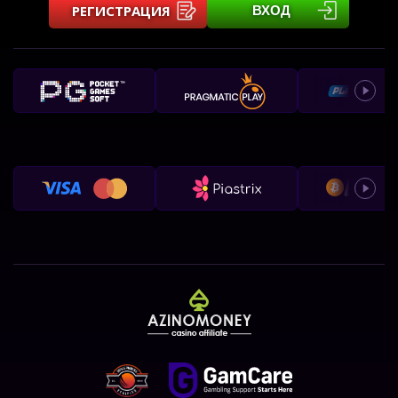
РЕГИСТРАЦИЯ
ВХОД