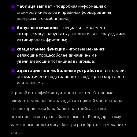
таблица выплат
- подробная информация о
стоимости символов и правилах формирования
выигрышных комбинаций;
бонусные символы
- специальные элементы,
которые могут запускать дополнительные раунды или
активировать фриспины;
специальные функции
- игровые механики,
делающие процесс более динамичным и
увеличивающие потенциал выигрыша;
адаптация под мобильные устройства
- интерфейс
автоматически подстраивается под экран смартфона
или планшета.
Игровой интерфейс интуитивно понятен. Основные
элементы управления находятся в нижней части экрана:
кнопка вращения барабанов, настройка ставки,
автоспины и доступ к таблице выплат. Благодаря этому
даже новые игроки могут быстро разобраться в механике
слота.