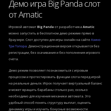
Демо игра Big Panda слот
от Amatic
Игровой автомат
Big Panda
от разработчика
Amatic
можно запустить в бесплатном демо режиме прямо в
браузере. Слот доступен для игры онлайн на сайте
Азино
Три Топора
. Демонстрационная версия открывается без
регистрации, без скачивания и без пополнения игрового
счёта.
Демо режим позволяет познакомиться с игровым
процессом и протестировать функции слота перед игрой
на реальные деньги. Игрок получает виртуальный баланс
и может вращать барабаны столько раз, сколько
необходимо для изучения механики автомата. Это
удобный способ понять структуру выплат, оценить
динамику игры и изучить бонусные возможности.