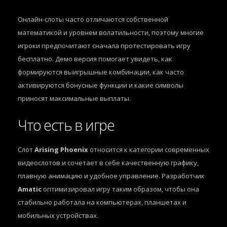
Онлайн-слоты часто отличаются собственной
математикой и уровнем волатильности, поэтому многие
игроки предпочитают сначала протестировать игру
бесплатно. Демо версия помогает увидеть, как
формируются выигрышные комбинации, как часто
активируются бонусные функции и какие символы
приносят максимальные выплаты.
Что есть в игре
Слот
Arising Phoenix
относится к категории современных
видеослотов и сочетает в себе качественную графику,
плавную анимацию и удобное управление. Разработчик
Amatic
оптимизировал игру таким образом, чтобы она
стабильно работала на компьютерах, планшетах и
мобильных устройствах.