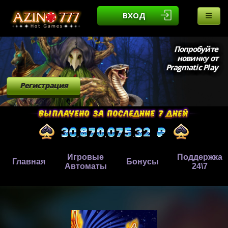
ВХОД
Попробуйте
новинку от
Pragmatic Play
Регистрация
Игровые
Поддержка
Главная
Бонусы
Автоматы
24\7
,
,
.