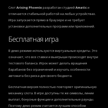
Слот
Arising Phoenix
разработан студией
Amatic
и
отличается стабильной работой на любых устройствах.
Игра запускается прямо в браузере и не требует
установки дополнительных программ или приложений.
Бесплатная игра
В демо режиме используются виртуальные кредиты. Это
означает, что все ставки и выигрыши происходят внутри
тестового баланса. Игрок может делать вращения
барабанов без ограничений и изучать особенности
автомата без риска для своего бюджета.
Бесплатная версия полностью повторяет оригинальную
механику слота. В игре доступны те же символы, линии
выплат, бонусные функции и дополнительные раунды.
Поэтому демо режим считается лучшим способом