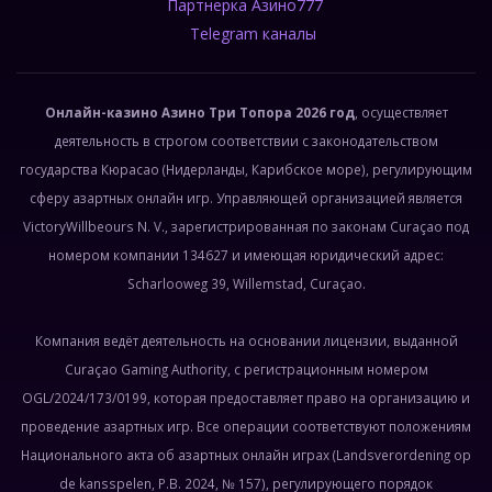
Партнерка Азино777
Telegram каналы
Онлайн-казино Азино Три Топора 2026 год
, осуществляет
деятельность в строгом соответствии с законодательством
государства Кюрасао (Нидерланды, Карибское море), регулирующим
сферу азартных онлайн игр. Управляющей организацией является
VictoryWillbeours N. V., зарегистрированная по законам Curaçao под
номером компании 134627 и имеющая юридический адрес:
Scharlooweg 39, Willemstad, Curaçao.
Компания ведёт деятельность на основании лицензии, выданной
Curaçao Gaming Authority, с регистрационным номером
OGL/2024/173/0199, которая предоставляет право на организацию и
проведение азартных игр. Все операции соответствуют положениям
Национального акта об азартных онлайн играх (Landsverordening op
de kansspelen, P.B. 2024, № 157), регулирующего порядок