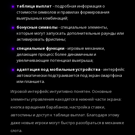
таблица выплат
- подробная информация о
стоимости символов и правилах формирования
выигрышных комбинаций;
бонусные символы
- специальные элементы,
которые могут запускать дополнительные раунды или
активировать фриспины;
специальные функции
- игровые механики,
делающие процесс более динамичным и
увеличивающие потенциал выигрыша;
адаптация под мобильные устройства
- интерфейс
автоматически подстраивается под экран смартфона
или планшета.
Игровой интерфейс интуитивно понятен. Основные
элементы управления находятся в нижней части экрана:
кнопка вращения барабанов, настройка ставки,
автоспины и доступ к таблице выплат. Благодаря этому
даже новые игроки могут быстро разобраться в механике
слота.