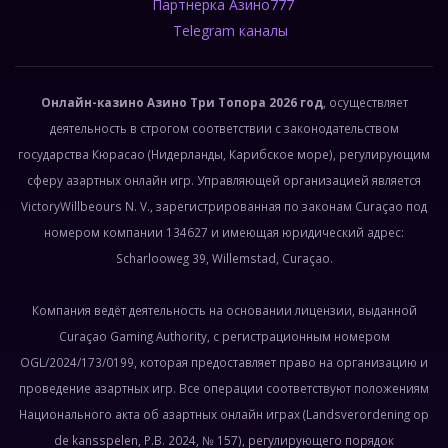
Партнерка Азино777
Telegram каналы
Онлайн-казино Азино Три Топора 2026 год
, осуществляет
деятельность в строгом соответствии с законодательством
государства Кюрасао (Нидерланды, Карибское море), регулирующим
сферу азартных онлайн игр. Управляющей организацией является
VictoryWillbeours N. V., зарегистрированная по законам Curaçao под
номером компании 134627 и имеющая юридический адрес:
Scharlooweg 39, Willemstad, Curaçao.
Компания ведёт деятельность на основании лицензии, выданной
Curaçao Gaming Authority, с регистрационным номером
OGL/2024/173/0199, которая предоставляет право на организацию и
проведение азартных игр. Все операции соответствуют положениям
Национального акта об азартных онлайн играх (Landsverordening op
de kansspelen, P.B. 2024, № 157), регулирующего порядок