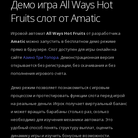
Демо игра All Ways Hot
Fruits слот от Amatic
Игровой автомат
All Ways Hot Fruits
от разработчика
Amatic
можно запустить в бесплатном демо режиме
прямо в браузере. Слот доступен для игры онлайн на
сайте
Азино Три Топора
. Демонстрационная версия
открывается без регистрации, без скачивания и без
пополнения игрового счёта.
Демо режим позволяет познакомиться с игровым
процессом и протестировать функции слота перед игрой
на реальные деньги. Игрок получает виртуальный баланс
и может вращать барабаны столько раз, сколько
необходимо для изучения механики автомата. Это
удобный способ понять структуру выплат, оценить
динамику игры и изучить бонусные возможности.