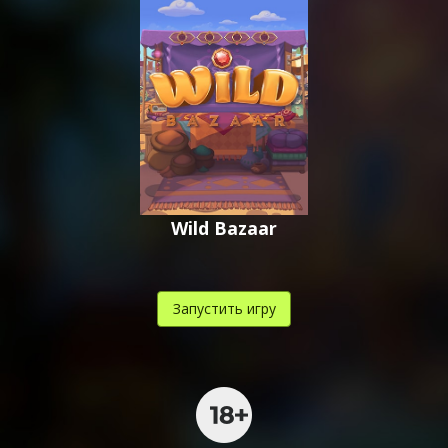
Wild Bazaar
Запустить игру