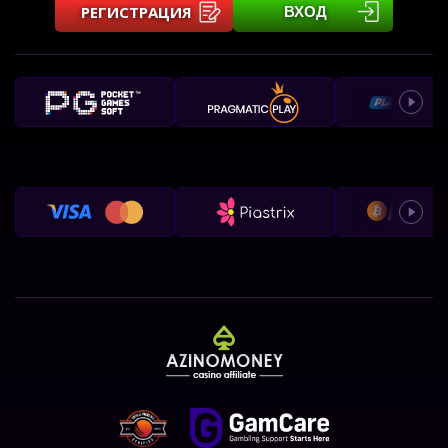
РЕГИСТРАЦИЯ
ВХОД