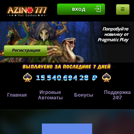
ВХОД
Попробуйте
новинку от
Pragmatic Play
Регистрация
Игровые
Поддержка
Главная
Бонусы
Автоматы
24\7
,
,
.