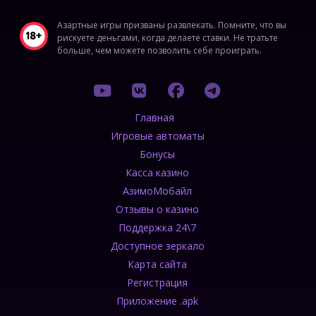
Азартные игры призваны развлекать. Помните, что вы
рискуете деньгами, когда делаете ставки. Не тратьте
больше, чем можете позволить себе проиграть.
Главная
Игровые автоматы
Бонусы
Касса казино
АзимоМобайл
Отзывы о казино
Поддержка 24\7
Доступное зеркало
Карта сайта
Регистрация
Приложение .apk