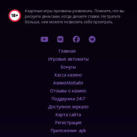
Азартные игры призваны развлекать. Помните, что вы
рискуете деньгами, когда делаете ставки. Не тратьте
больше, чем можете позволить себе проиграть.
Главная
Игровые автоматы
Бонусы
Касса казино
АзимоМобайл
Отзывы о казино
Поддержка 24\7
Доступное зеркало
Карта сайта
Регистрация
Приложение .apk