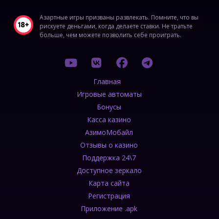
Азартные игры призваны развлекать. Помните, что вы
рискуете деньгами, когда делаете ставки. Не тратьте
больше, чем можете позволить себе проиграть.
Главная
Игровые автоматы
Бонусы
Касса казино
АзимоМобайл
Отзывы о казино
Поддержка 24\7
Доступное зеркало
Карта сайта
Регистрация
Приложение .apk