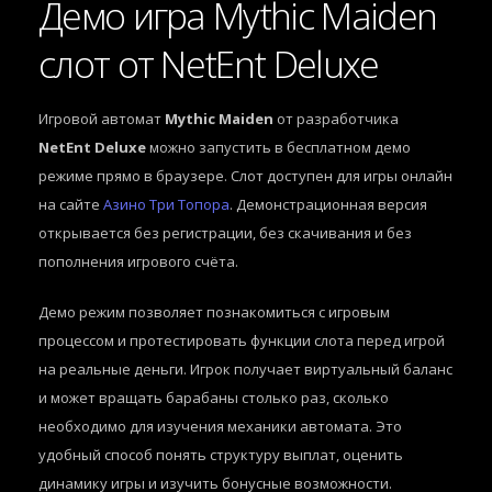
Демо игра Mythic Maiden
слот от NetEnt Deluxe
Игровой автомат
Mythic Maiden
от разработчика
NetEnt Deluxe
можно запустить в бесплатном демо
режиме прямо в браузере. Слот доступен для игры онлайн
на сайте
Азино Три Топора
. Демонстрационная версия
открывается без регистрации, без скачивания и без
пополнения игрового счёта.
Демо режим позволяет познакомиться с игровым
процессом и протестировать функции слота перед игрой
на реальные деньги. Игрок получает виртуальный баланс
и может вращать барабаны столько раз, сколько
необходимо для изучения механики автомата. Это
удобный способ понять структуру выплат, оценить
динамику игры и изучить бонусные возможности.