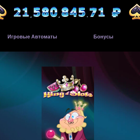
,
,
.
Игровые Автоматы
Бонусы