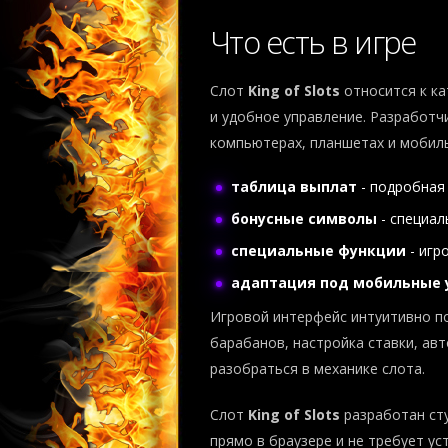
Что есть в игре
Слот
King of Slots
относится к ка
и удобное управление. Разработч
компьютерах, планшетах и мобиль
таблица выплат
- подробная
бонусные символы
- специал
специальные функции
- игр
адаптация под мобильные 
Игровой интерфейс интуитивно по
барабанов, настройка ставки, ав
разобраться в механике слота.
Слот
King of Slots
разработан ст
прямо в браузере и не требует у