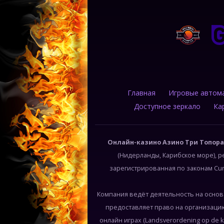
Главная
Игровые автом
Доступное зеркало
Ка
Онлайн-казино Азино Три Топора 
(Нидерланды, Карибское море), р
зарегистрированная по законам Cur
Компания ведёт деятельность на основа
предоставляет право на организаци
онлайн играх (Landsverordening op de 