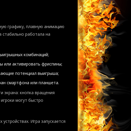
ную графику, плавную анимацию
а стабильно работала на
выигрышных комбинаций;
ы или активировать фриспины;
вающие потенциал выигрыша;
ран смартфона или планшета.
и экрана: кнопка вращения
 игроки могут быстро
 устройствах. Игра запускается