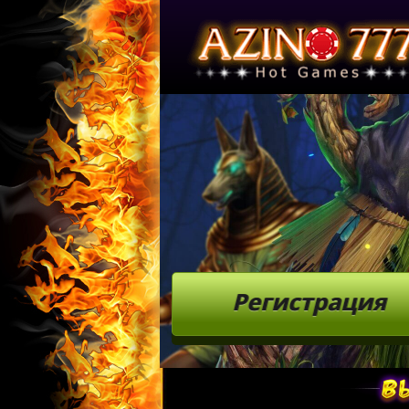
й фонд
32 950 ₽
Регистрация