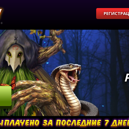
РЕГИСТРА
P