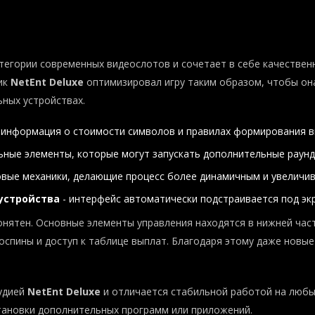
тегории современных видеослотов и сочетает в себе качествен
ик
NetEnt Deluxe
оптимизировал игру таким образом, чтобы он
ных устройствах.
 информация о стоимости символов и правилах формирования 
ьные элементы, которые могут запускать дополнительные раунд
овые механики, делающие процесс более динамичным и увеличи
устройства
- интерфейс автоматически подстраивается под эк
нятен. Основные элементы управления находятся в нижней част
тоспины и доступ к таблице выплат. Благодаря этому даже новые
удией
NetEnt Deluxe
и отличается стабильной работой на любых
становки дополнительных программ или приложений.