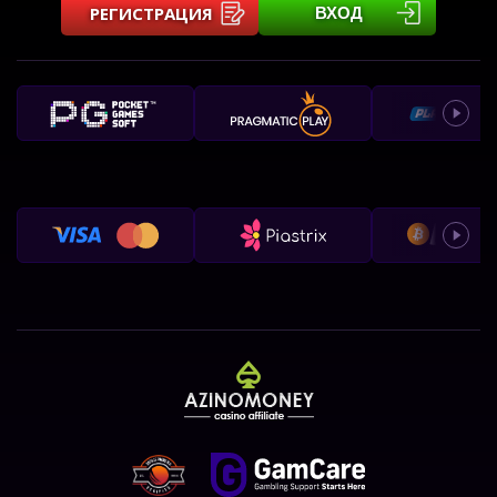
РЕГИСТРАЦИЯ
ВХОД