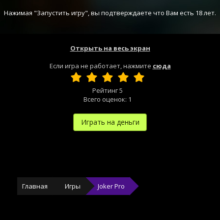
Нажимая "Запустить игру", вы подтверждаете что Вам есть 18 лет.
Открыть на весь экран
Если игра не работает, нажмите
сюда
Рейтинг
5
Всего оценок:
1
Играть на деньги
Главная
Игры
Joker Pro