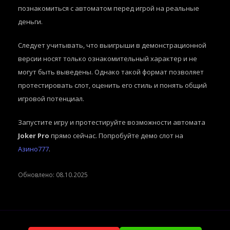
познакомиться с автоматом перед игрой на реальные
деньги.
Следует учитывать, что выигрыши в демонстрационной
версии носят только ознакомительный характер и не
могут быть выведены. Однако такой формат позволяет
протестировать слот, оценить его стиль и понять общий
игровой потенциал.
Запустите игру и протестируйте возможности автомата
Joker Pro
прямо сейчас. Попробуйте демо слот на
Азино777
.
Обновлено:
08.10.2025