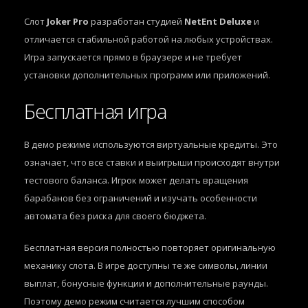
Слот
Joker Pro
разработан студией
NetEnt Deluxe
и
отличается стабильной работой на любых устройствах.
Игра запускается прямо в браузере и не требует
установки дополнительных программ или приложений.
Бесплатная игра
В демо режиме используются виртуальные кредиты. Это
означает, что все ставки и выигрыши происходят внутри
тестового баланса. Игрок может делать вращения
барабанов без ограничений и изучать особенности
автомата без риска для своего бюджета.
Бесплатная версия полностью повторяет оригинальную
механику слота. В игре доступны те же символы, линии
выплат, бонусные функции и дополнительные раунды.
Поэтому демо режим считается лучшим способом