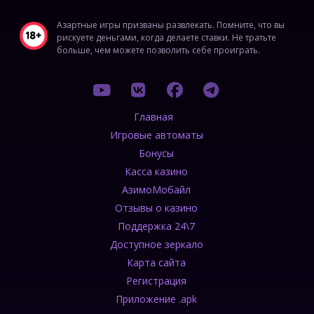
Азартные игры призваны развлекать. Помните, что вы
рискуете деньгами, когда делаете ставки. Не тратьте
больше, чем можете позволить себе проиграть.
Главная
Игровые автоматы
Бонусы
Касса казино
АзимоМобайл
Отзывы о казино
Поддержка 24\7
Доступное зеркало
Карта сайта
Регистрация
Приложение .apk