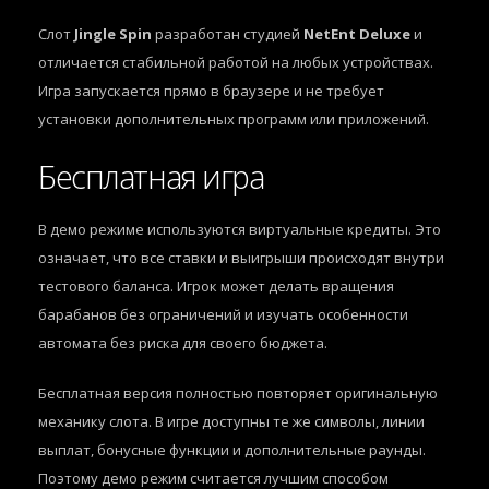
Слот
Jingle Spin
разработан студией
NetEnt Deluxe
и
отличается стабильной работой на любых устройствах.
Игра запускается прямо в браузере и не требует
установки дополнительных программ или приложений.
Бесплатная игра
В демо режиме используются виртуальные кредиты. Это
означает, что все ставки и выигрыши происходят внутри
тестового баланса. Игрок может делать вращения
барабанов без ограничений и изучать особенности
автомата без риска для своего бюджета.
Бесплатная версия полностью повторяет оригинальную
механику слота. В игре доступны те же символы, линии
выплат, бонусные функции и дополнительные раунды.
Поэтому демо режим считается лучшим способом