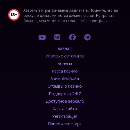
Азартные игры призваны развлекать. Помните, что вы
рискуете деньгами, когда делаете ставки. Не тратьте
больше, чем можете позволить себе проиграть.
Главная
Игровые автоматы
Бонусы
Касса казино
АзимоМобайл
Отзывы о казино
Поддержка 24\7
Доступное зеркало
Карта сайта
Регистрация
Приложение .apk