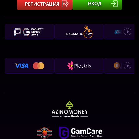
РЕГИСТРАЦИЯ
ВХОД