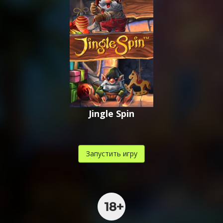
Jingle Spin
Запустить игру