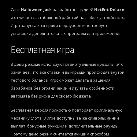
Слот
Halloween Jack
разработан студией
NetEnt Deluxe
и отличается стабильной работой на любых устройствах.
Игра запускается прямо в браузере и не требует
установки дополнительных программ или приложений.
Бесплатная игра
В демо режиме используются виртуальные кредиты. Это
означает, что все ставки и выигрыши происходят внутри
тестового баланса. Игрок может делать вращения
барабанов без ограничений и изучать особенности
автомата без риска для своего бюджета.
Бесплатная версия полностью повторяет оригинальную
механику слота. В игре доступны те же символы, линии
выплат, бонусные функции и дополнительные раунды.
Поэтому демо режим считается лучшим способом