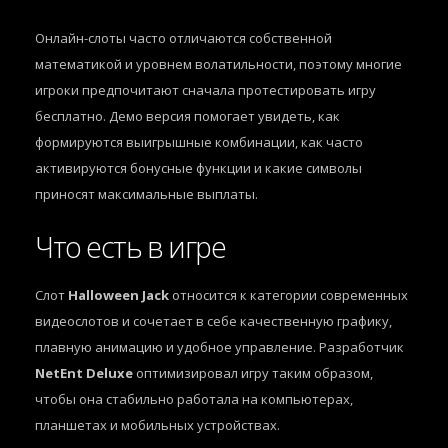
Онлайн-слоты часто отличаются собственной
математикой и уровнем волатильности, поэтому многие
игроки предпочитают сначала протестировать игру
бесплатно. Демо версия помогает увидеть, как
формируются выигрышные комбинации, как часто
активируются бонусные функции и какие символы
приносят максимальные выплаты.
Что есть в игре
Слот
Halloween Jack
относится к категории современных
видеослотов и сочетает в себе качественную графику,
плавную анимацию и удобное управление. Разработчик
NetEnt Deluxe
оптимизировал игру таким образом,
чтобы она стабильно работала на компьютерах,
планшетах и мобильных устройствах.