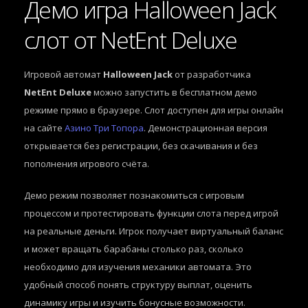
Демо игра Halloween Jack
слот от NetEnt Deluxe
Игровой автомат
Halloween Jack
от разработчика
NetEnt Deluxe
можно запустить в бесплатном демо
режиме прямо в браузере. Слот доступен для игры онлайн
на сайте
Азино Три Топора
. Демонстрационная версия
открывается без регистрации, без скачивания и без
пополнения игрового счёта.
Демо режим позволяет познакомиться с игровым
процессом и протестировать функции слота перед игрой
на реальные деньги. Игрок получает виртуальный баланс
и может вращать барабаны столько раз, сколько
необходимо для изучения механики автомата. Это
удобный способ понять структуру выплат, оценить
динамику игры и изучить бонусные возможности.