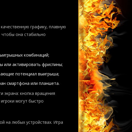
 качественную графику, плавную
 чтобы она стабильно
выигрышных комбинаций;
ы или активировать фриспины;
вающие потенциал выигрыша;
ран смартфона или планшета.
и экрана: кнопка вращения
 игроки могут быстро
ой на любых устройствах. Игра