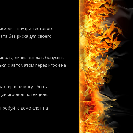
оисходят внутри тестового
ата без риска для своего
мволы, линии выплат, бонусные
ся с автоматом перед игрой на
актер и не могут быть
щий игровой потенциал.
опробуйте демо слот на