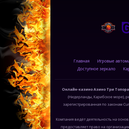
Главная
Игровые автом
Доступное зеркало
Ка
Онлайн-казино Азино Три Топора 
(Нидерланды, Карибское море), р
зарегистрированная по законам Cur
Компания ведёт деятельность на основа
предоставляет право на организаци