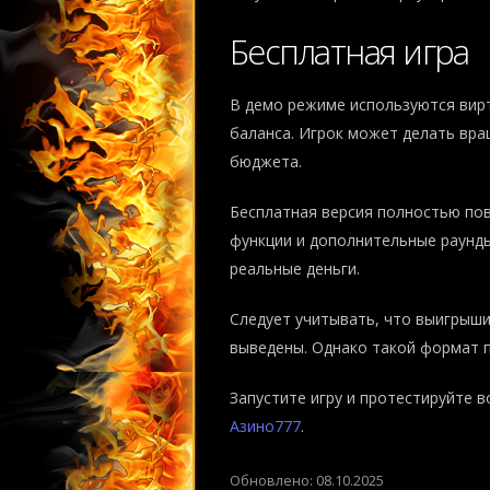
Бесплатная игра
В демо режиме используются вирт
баланса. Игрок может делать вра
бюджета.
Бесплатная версия полностью пов
функции и дополнительные раунд
реальные деньги.
Следует учитывать, что выигрыши
выведены. Однако такой формат п
Запустите игру и протестируйте
Азино777
.
Обновлено:
08.10.2025