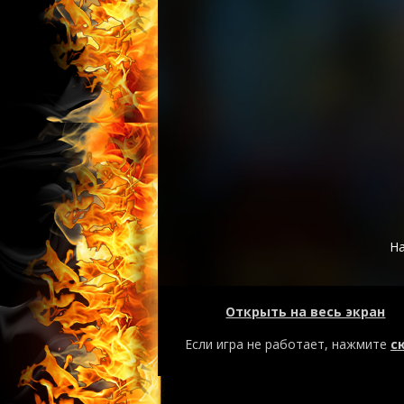
На
Открыть на весь экран
Если игра не работает, нажмите
с