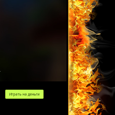
.
Играть на деньги