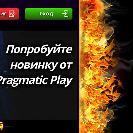
ЦИЯ
ВХОД
Попробуйте
ТУРНИ
MULTIP
новинку от
FEST
ragmatic Play
Регис