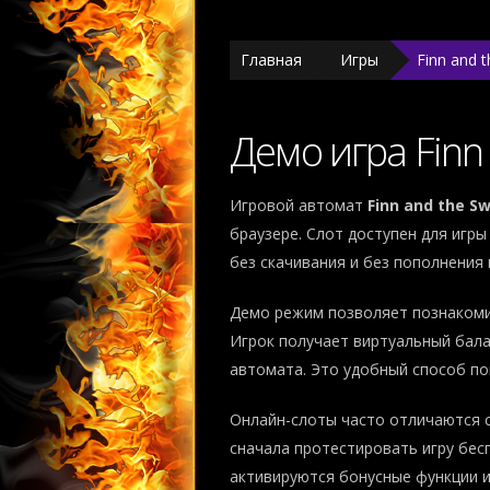
Главная
Игры
Finn and t
Демо игра Finn 
Игровой автомат
Finn and the Sw
браузере. Слот доступен для игры
без скачивания и без пополнения 
Демо режим позволяет познакомит
Игрок получает виртуальный бала
автомата. Это удобный способ по
Онлайн-слоты часто отличаются 
сначала протестировать игру бес
активируются бонусные функции 