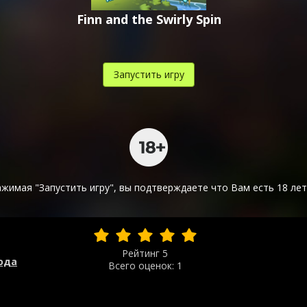
Finn and the Swirly Spin
Запустить игру
жимая "Запустить игру", вы подтверждаете что Вам есть 18 лет
Рейтинг
5
юда
Всего оценок:
1