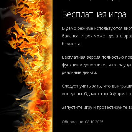
Бесплатная игра
В демо режиме используются вирт
баланса. Игрок может делать вра
бюджета.
Бесплатная версия полностью пов
функции и дополнительные раунд
реальные деньги.
Следует учитывать, что выигрыши
выведены. Однако такой формат п
Запустите игру и протестируйте
Обновлено:
08.10.2025