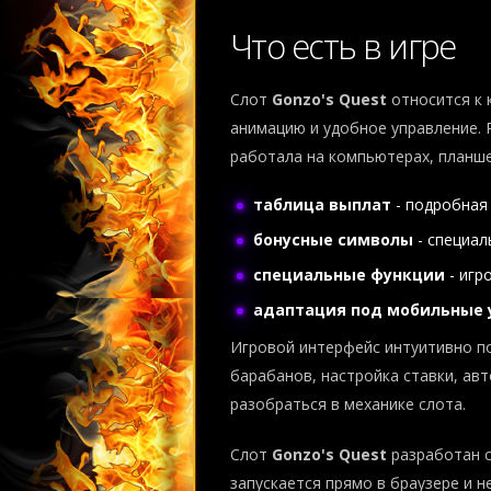
Что есть в игре
Слот
Gonzo's Quest
относится к 
анимацию и удобное управление.
работала на компьютерах, планше
таблица выплат
- подробная
бонусные символы
- специал
специальные функции
- игр
адаптация под мобильные 
Игровой интерфейс интуитивно по
барабанов, настройка ставки, ав
разобраться в механике слота.
Слот
Gonzo's Quest
разработан 
запускается прямо в браузере и 