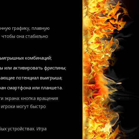
енную графику, плавную
 чтобы она стабильно
выигрышных комбинаций;
ы или активировать фриспины;
вающие потенциал выигрыша;
ран смартфона или планшета.
и экрана: кнопка вращения
 игроки могут быстро
ых устройствах. Игра