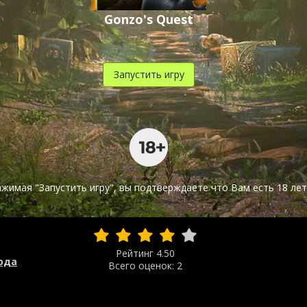
Gonzo's Quest
Запустить игру
жимая "Запустить игру", вы подтверждаете что Вам есть 18 лет
Рейтинг
4.50
юда
Всего оценок:
2