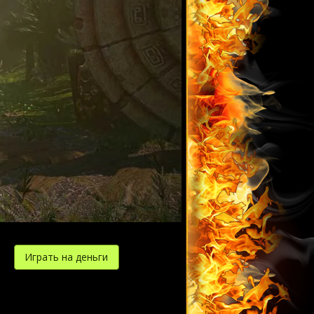
.
Играть на деньги