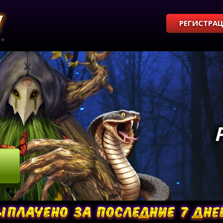
РЕГИСТРА
P