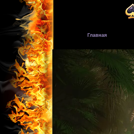
Главная