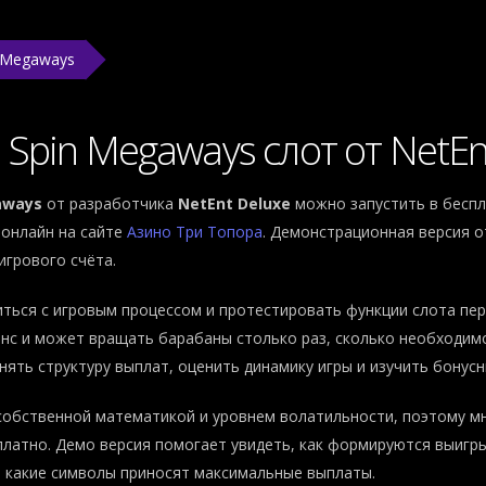
n Megaways
 Spin Megaways слот от NetEn
aways
от разработчика
NetEnt Deluxe
можно запустить в бесп
 онлайн на сайте
Азино Три Топора
. Демонстрационная версия о
игрового счёта.
ься с игровым процессом и протестировать функции слота пере
нс и может вращать барабаны столько раз, сколько необходимо
нять структуру выплат, оценить динамику игры и изучить бонус
собственной математикой и уровнем волатильности, поэтому м
платно. Демо версия помогает увидеть, как формируются выигр
и какие символы приносят максимальные выплаты.