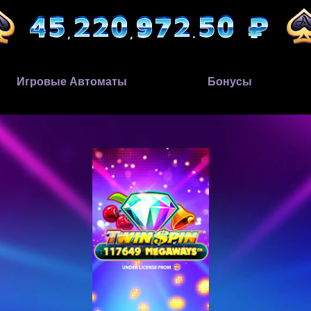
,
,
.
Игровые Автоматы
Бонусы