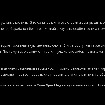
уальные кредиты. Это означает, что все ставки и выигрыши пр
щения барабанов без ограничений и изучать особенности автом
торяет оригинальную механику слота. В игре доступны те же си
ы. Поэтому демо режим считается лучшим способом познакомить
 в демонстрационной версии носят только ознакомительный хар
озволяет протестировать слот, оценить его стиль и понять об
 возможности автомата
Twin Spin Megaways
прямо сейчас. Попр