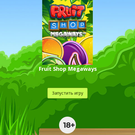
Fruit Shop Megaways
Запустить игру