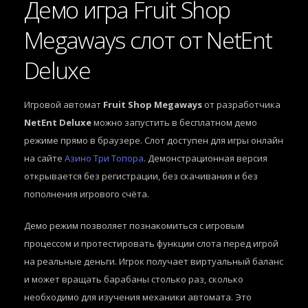
Демо игра Fruit Shop
Megaways слот от NetEnt
Deluxe
Игровой автомат
Fruit Shop Megaways
от разработчика
NetEnt Deluxe
можно запустить в бесплатном демо
режиме прямо в браузере. Слот доступен для игры онлайн
на сайте
Азино Три Топора
. Демонстрационная версия
открывается без регистрации, без скачивания и без
пополнения игрового счёта.
Демо режим позволяет познакомиться с игровым
процессом и протестировать функции слота перед игрой
на реальные деньги. Игрок получает виртуальный баланс
и может вращать барабаны столько раз, сколько
необходимо для изучения механики автомата. Это