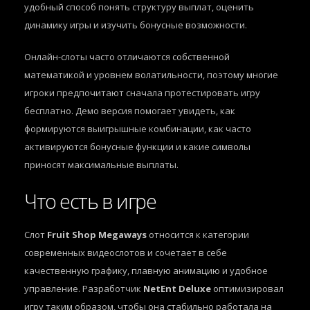
удобный способ понять структуру выплат, оценить
динамику игры и изучить бонусные возможности.
Онлайн-слоты часто отличаются собственной
математикой и уровнем волатильности, поэтому многие
игроки предпочитают сначала протестировать игру
бесплатно. Демо версия помогает увидеть, как
формируются выигрышные комбинации, как часто
активируются бонусные функции и какие символы
приносят максимальные выплаты.
Что есть в игре
Слот
Fruit Shop Megaways
относится к категории
современных видеослотов и сочетает в себе
качественную графику, плавную анимацию и удобное
управление. Разработчик
NetEnt Deluxe
оптимизировал
игру таким образом, чтобы она стабильно работала на