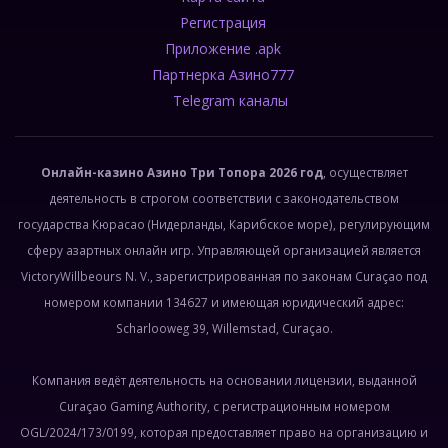
Регистрация
Приложение .apk
Партнерка Азино777
Telegram каналы
Онлайн-казино Азино Три Топора 2026 год
, осуществляет
деятельность в строгом соответствии с законодательством
государства Кюрасао (Нидерланды, Карибское море), регулирующим
сферу азартных онлайн игр. Управляющей организацией является
VictoryWillbeours N. V., зарегистрированная по законам Curaçao под
номером компании 134627 и имеющая юридический адрес:
Scharlooweg 39, Willemstad, Curaçao.
Компания ведёт деятельность на основании лицензии, выданной
Curaçao Gaming Authority, с регистрационным номером
OGL/2024/173/0199, которая предоставляет право на организацию и