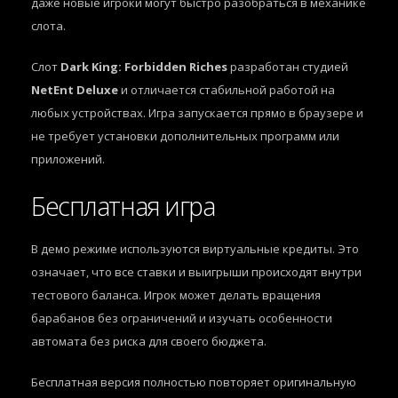
даже новые игроки могут быстро разобраться в механике
слота.
Слот
Dark King: Forbidden Riches
разработан студией
NetEnt Deluxe
и отличается стабильной работой на
любых устройствах. Игра запускается прямо в браузере и
не требует установки дополнительных программ или
приложений.
Бесплатная игра
В демо режиме используются виртуальные кредиты. Это
означает, что все ставки и выигрыши происходят внутри
тестового баланса. Игрок может делать вращения
барабанов без ограничений и изучать особенности
автомата без риска для своего бюджета.
Бесплатная версия полностью повторяет оригинальную