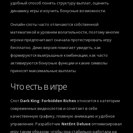
удобный способ понять структуру выплат, оценить
динамику игры и изучить бонусные возможности.
Онлайн-слоты часто отличаются собственной
математикой и уровнем волатильности, поэтому многие
игроки предпочитают сначала протестировать игру
бесплатно. Демо версия помогает увидеть, как
формируются выигрышные комбинации, как часто
активируются бонусные функции и какие символы
приносят максимальные выплаты.
Что есть в игре
Слот
Dark King: Forbidden Riches
относится к категории
современных видеослотов и сочетает в себе
качественную графику, плавную анимацию и удобное
управление. Разработчик
NetEnt Deluxe
оптимизировал
игру таким образом, чтобы она стабильно работала на