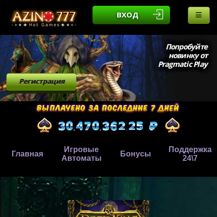
ВХОД
Попробуйте
новинку от
Pragmatic Play
Регистрация
Игровые
Поддержка
Главная
Бонусы
Автоматы
24\7
,
,
.