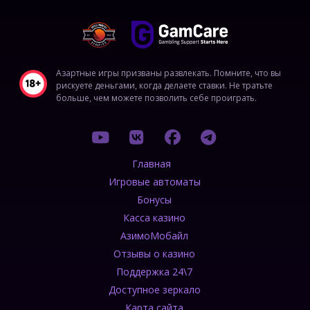
Азартные игры призваны развлекать. Помните, что вы
рискуете деньгами, когда делаете ставки. Не тратьте
больше, чем можете позволить себе проиграть.
Главная
Игровые автоматы
Бонусы
Касса казино
АзимоМобайл
Отзывы о казино
Поддержка 24\7
Доступное зеркало
Карта сайта