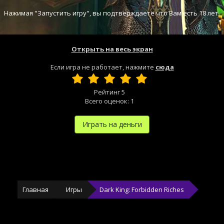
Нажимая "Запустить игру", вы подтверждаете что Вам есть 18 лет.
Открыть на весь экран
Если игра не работает, нажмите
сюда
Рейтинг
5
Всего оценок:
1
Играть на деньги
Главная
Игры
Dark King: Forbidden Riches