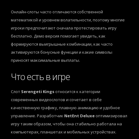
Онлайн-слоты часто отличаются собственной
математикой и уровнем волатильности, поэтому многие
игроки предпочитают сначала протестировать игру
бесплатно. Демо версия помогает увидеть, как
формируются выигрышные комбинации, как часто
активируются бонусные функции и какие символы
приносят максимальные выплаты.
Что есть в игре
Слот
Serengeti Kings
относится к категории
современных видеослотов и сочетает в себе
качественную графику, плавную анимацию и удобное
управление. Разработчик
NetEnt Deluxe
оптимизировал
игру таким образом, чтобы она стабильно работала на
компьютерах, планшетах и мобильных устройствах.