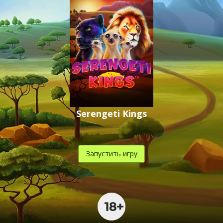
Serengeti Kings
Запустить игру