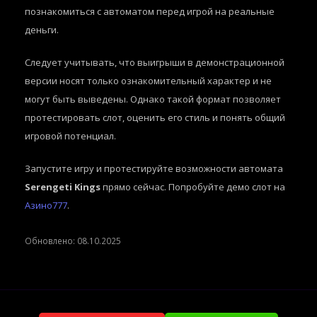
познакомиться с автоматом перед игрой на реальные
деньги.
Следует учитывать, что выигрыши в демонстрационной
версии носят только ознакомительный характер и не
могут быть выведены. Однако такой формат позволяет
протестировать слот, оценить его стиль и понять общий
игровой потенциал.
Запустите игру и протестируйте возможности автомата
Serengeti Kings
прямо сейчас. Попробуйте демо слот на
Азино777
.
Обновлено:
08.10.2025