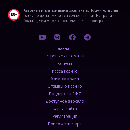
Азартные игры призваны развлекать. Помните, что вы
рискуете деньгами, когда делаете ставки. Не тратьте
больше, чем можете позволить себе проиграть.
Главная
Игровые автоматы
Бонусы
Касса казино
АзимоМобайл
Отзывы о казино
Поддержка 24\7
Доступное зеркало
Карта сайта
Регистрация
Приложение .apk