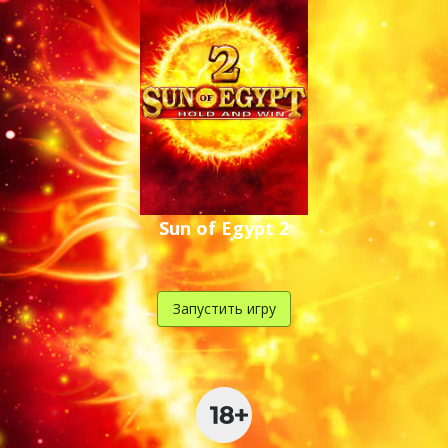
Sun of Egypt 2
Запустить игру