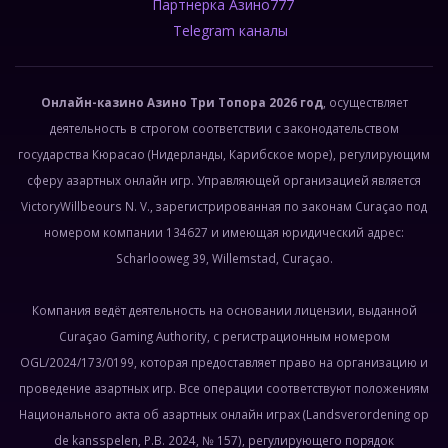
Партнерка Азино777
Telegram каналы
Онлайн-казино Азино Три Топора 2026 год
, осуществляет
деятельность в строгом соответствии с законодательством
государства Кюрасао (Нидерланды, Карибское море), регулирующим
сферу азартных онлайн игр. Управляющей организацией является
VictoryWillbeours N. V., зарегистрированная по законам Curaçao под
номером компании 134627 и имеющая юридический адрес:
Scharlooweg 39, Willemstad, Curaçao.
Компания ведёт деятельность на основании лицензии, выданной
Curaçao Gaming Authority, с регистрационным номером
OGL/2024/173/0199, которая предоставляет право на организацию и
проведение азартных игр. Все операции соответствуют положениям
Национального акта об азартных онлайн играх (Landsverordening op
de kansspelen, P.B. 2024, № 157), регулирующего порядок