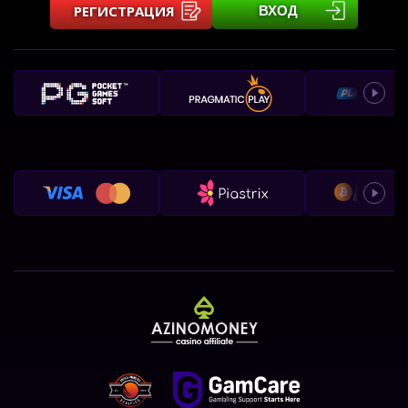
РЕГИСТРАЦИЯ
ВХОД