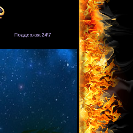
Поддержка 24\7