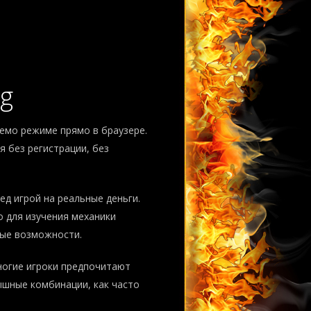
ng
емо режиме прямо в браузере.
я без регистрации, без
д игрой на реальные деньги.
 для изучения механики
ные возможности.
ногие игроки предпочитают
ышные комбинации, как часто