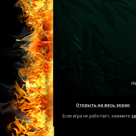
На
Открыть на весь экран
Если игра не работает, нажмите
с