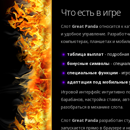
Что есть в игре
Слот
Great Panda
относится к ка
и удобное управление. Разработч
компьютерах, планшетах и мобиль
таблица выплат
- подробная
бонусные символы
- специал
специальные функции
- игр
адаптация под мобильные 
Игровой интерфейс интуитивно по
барабанов, настройка ставки, ав
разобраться в механике слота.
Слот
Great Panda
разработан ст
запускается прямо в браузере и 