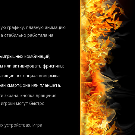
ную графику, плавную анимацию
а стабильно работала на
выигрышных комбинаций;
ы или активировать фриспины;
вающие потенциал выигрыша;
ран смартфона или планшета.
и экрана: кнопка вращения
 игроки могут быстро
х устройствах. Игра