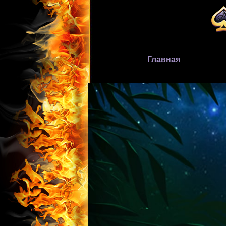
Главная