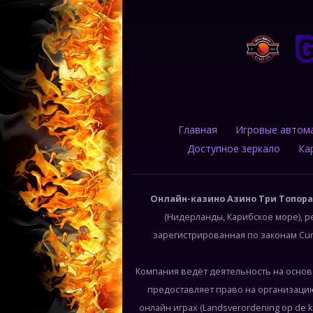
Главная
Игровые автом
Доступное зеркало
Ка
Онлайн-казино Азино Три Топора 
(Нидерланды, Карибское море), р
зарегистрированная по законам Cur
Компания ведёт деятельность на основа
предоставляет право на организаци
онлайн играх (Landsverordening op de 