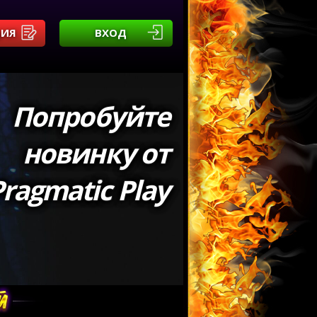
ЦИЯ
ВХОД
Попробуйте
ТУРНИ
MULTIP
новинку от
FEST
ragmatic Play
Регис