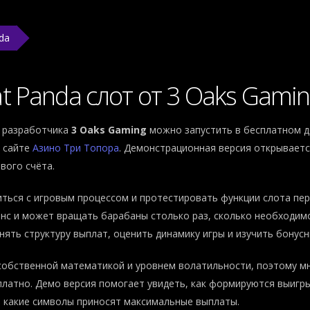
da
t Panda слот от 3 Oaks Gami
 разработчика
3 Oaks Gaming
можно запустить в бесплатном д
а сайте
Азино Три Топора
. Демонстрационная версия открываетс
вого счёта.
ься с игровым процессом и протестировать функции слота пере
нс и может вращать барабаны столько раз, сколько необходимо
нять структуру выплат, оценить динамику игры и изучить бонус
собственной математикой и уровнем волатильности, поэтому м
платно. Демо версия помогает увидеть, как формируются выигр
и какие символы приносят максимальные выплаты.