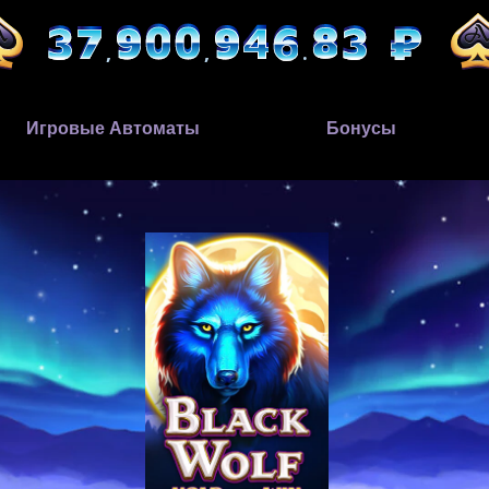
,
,
.
Игровые Автоматы
Бонусы