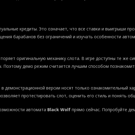
уальные кредиты. Это означает, что все ставки и выигрыши пр
щения барабанов без ограничений и изучать особенности автом
торяет оригинальную механику слота. В игре доступны те же си
ы. Поэтому демо режим считается лучшим способом познакомить
 в демонстрационной версии носят только ознакомительный хар
озволяет протестировать слот, оценить его стиль и понять об
 возможности автомата
Black Wolf
прямо сейчас. Попробуйте де