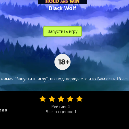
Black Wolf
Запустить игру
жимая "Запустить игру", вы подтверждаете что Вам есть 18 лет
Рейтинг
5
юда
Всего оценок:
1