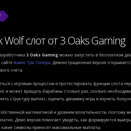
f
k Wolf слот от 3 Oaks Gaming
азработчика
3 Oaks Gaming
можно запустить в бесплатном дем
а сайте
Азино Три Топора
. Демонстрационная версия открываетс
вого счёта.
ься с игровым процессом и протестировать функции слота пере
нс и может вращать барабаны столько раз, сколько необходимо
нять структуру выплат, оценить динамику игры и изучить бонус
собственной математикой и уровнем волатильности, поэтому м
платно. Демо версия помогает увидеть, как формируются выигр
и какие символы приносят максимальные выплаты.