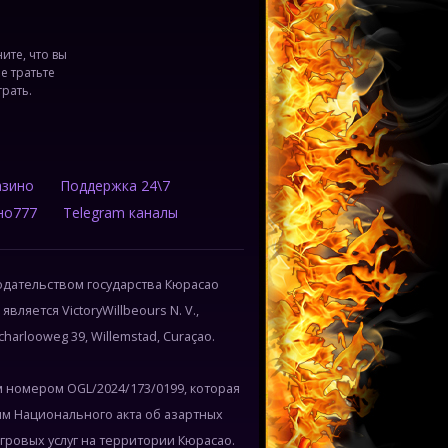
ите, что вы
Не тратьте
рать.
азино
Поддержка 24\7
но777
Telegram каналы
нодательством государства Кюрасао
яется VictoryWillbeours N. V.,
rlooweg 39, Willemstad, Curaçao.
м номером OGL/2024/173/0199, которая
м Национального акта об азартных
игровых услуг на территории Кюрасао.