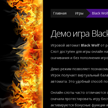
Главная
Игры
Black Wol
Демо игра Blac
Игровой автомат
Black Wolf
от р
Слот доступен для игры онлайн н
скачивания и без пополнения игро
Демо режим позволяет познакомит
Игрок получает виртуальный бала
автомата. Это удобный способ по
Онлайн-слоты часто отличаются 
сначала протестировать игру бес
активируются бонусные функции 