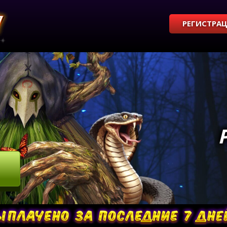
РЕГИСТРА
P