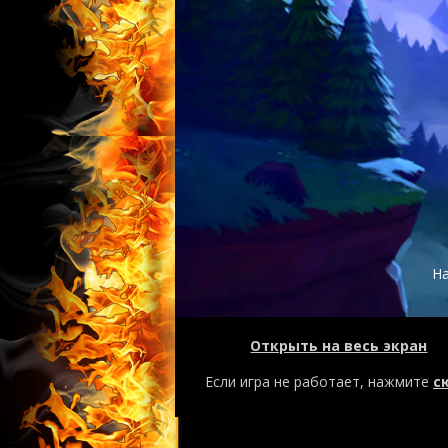
На
Открыть на весь экран
Если игра не работает, нажмите
с