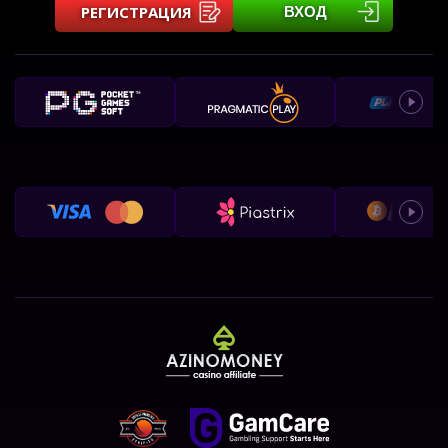
РЕГИСТРАЦИЯ
ВХОД